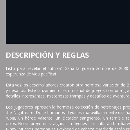
DESCRIPCIÓN Y REGLAS
Listo para revelar el futuro? ¡Gana la guerra zombie de 203
esperanza de vida pacífica!
Esta vez los desarrolladores crearon otra hermosa variación de
y desafíos. Este lanzamiento es un canal de juegos con una g
detalles interesantes, misteriosas trampas y desafíos de aventura
Los jugadores aprecian la hermosa colección de personajes pr
the Nightmare. Doce humanos digitales maravillosamente diseñad
rubia, un héroe valiente, un dictador sangriento, un temible te
otros. No se pregunte si algunas imágenes le resultarán familiar
Binny. Muchos personajes Boxhead de cabeza cuadrada están ins