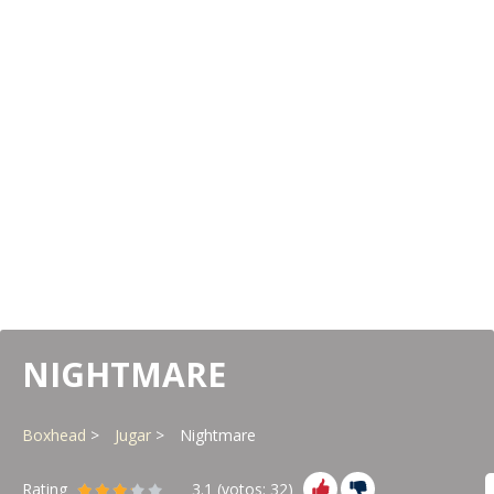
NIGHTMARE
Boxhead
Jugar
Nightmare
Rating
3.1
(votos:
32
)