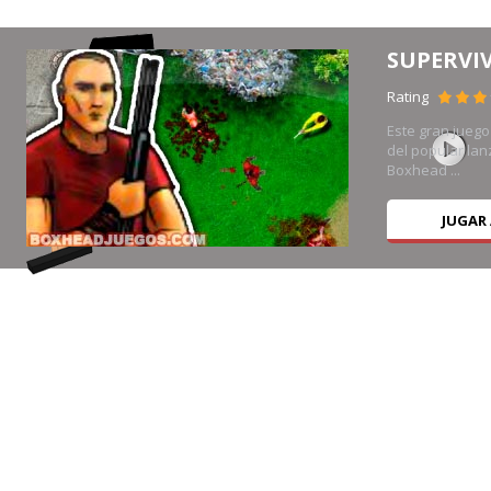
SUPERVI
Rating
Este gran juego 
en
del popular la
Boxhead ...
JUGAR