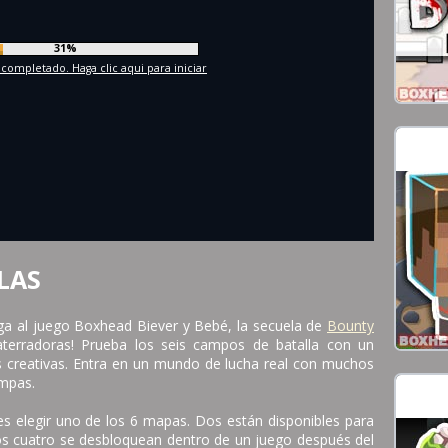
34%
 completado. Haga clic aqui para iniciar
LAS
ga al juego Boxhead Biever y Bebé, la secuela de
Bounty
 aterradoras! Prueba los seis campos de batalla con un
creativas. Entra en un mundo de lucha real con muchos
ampas.
es elegir uno de los 6 mapas. Dos están disponibles para
ros cuatro se desbloquean dentro de un juego después del