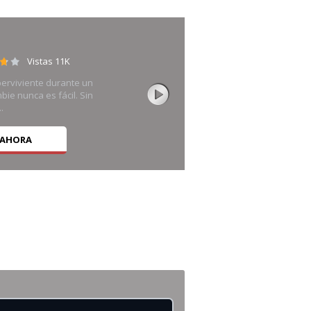
Vistas 11K
perviviente durante un
bie nunca es fácil. Sin
.
 AHORA