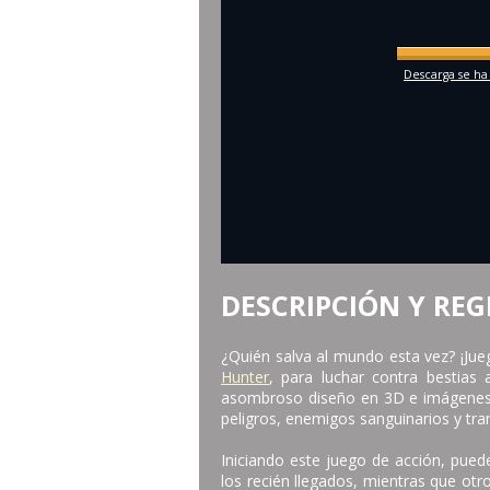
Descarga se ha
DESCRIPCIÓN Y REG
¿Quién salva al mundo esta vez? ¡Jue
Hunter
, para luchar contra bestias
asombroso diseño en 3D e imágenes 
peligros, enemigos sanguinarios y tr
Iniciando este juego de acción, pued
los recién llegados, mientras que ot