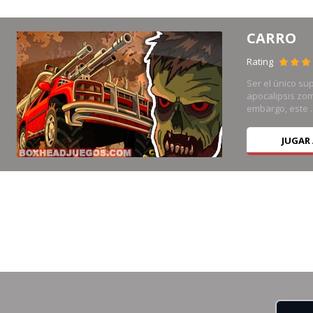
CARRO
Rating
Ser el único su
en
apocalipsis zom
embargo, este ..
JUGAR