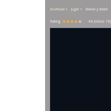
Boxhead
Jugar
Biever y Bebé
Rating
4.0
(votos:
10
)