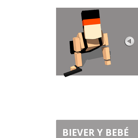
ZOMBIE WARS 2
Rating
Vistas 10K
Conoce el nuevo juego zombie! ¡Entra en
una dura batalla en línea y conviértete 
un ganador!...
JUGAR AHORA
BIEVER Y BEBÉ