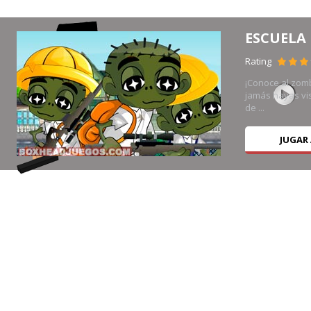
ESCUELA
Rating
erra
¡Conoce al zom
eva
jamás hayas vis
de ...
JUGAR