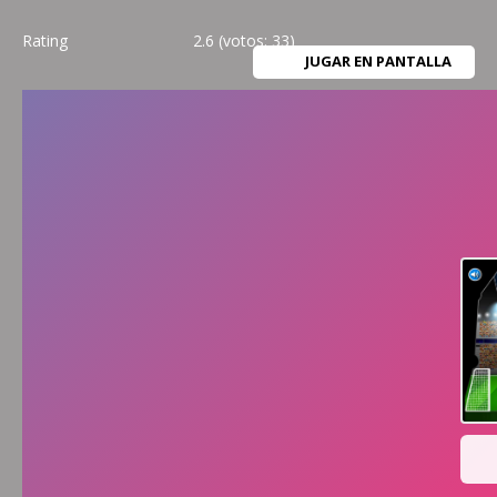
Rating
2.6
(votos:
33
)
JUGAR EN PANTALLA