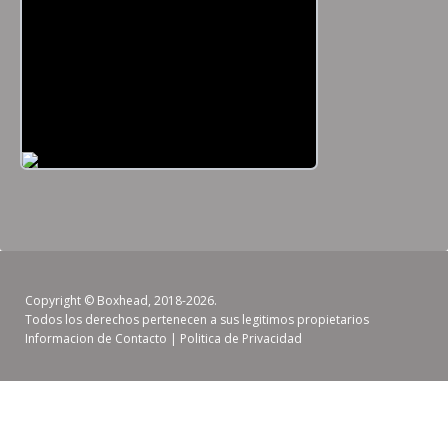
Copyright ©
Boxhead
, 2018-2026.
Todos los derechos pertenecen a sus legitimos propietarios
Informacion de Contacto
|
Politica de Privacidad