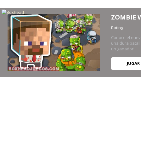
ZOMBIE 
Rating
Conoce el nuevo
una dura batall
un ganador!...
JUGAR
HALLOWEEN
Rating
Vistas 16K
¡Zombies espeluznantes invadieron la ciudad! Tal vez, eres el gran hér
JUGAR AHORA
2PLAY ROOMS
Rating
Vistas 168K
¿Estás listo para una pelea real? Prepárate para un ataque zombie! El